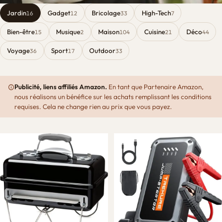
Jardin
Gadget
Bricolage
High-Tech
16
12
33
7
Bien-être
Musique
Maison
Cuisine
Déco
15
2
104
21
44
Voyage
Sport
Outdoor
36
17
33
Publicité, liens affiliés Amazon.
En tant que Partenaire Amazon,
nous réalisons un bénéfice sur les achats remplissant les conditions
requises. Cela ne change rien au prix que vous payez.