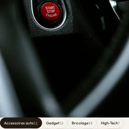
Accessoires auto
Gadget
Bricolage
High-Tech
11
12
33
7