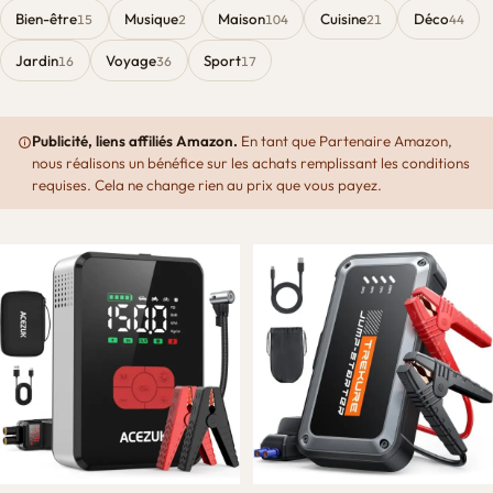
Bien-être
Musique
Maison
Cuisine
Déco
15
2
104
21
44
Jardin
Voyage
Sport
16
36
17
Publicité, liens affiliés Amazon.
En tant que Partenaire Amazon,
nous réalisons un bénéfice sur les achats remplissant les conditions
requises. Cela ne change rien au prix que vous payez.