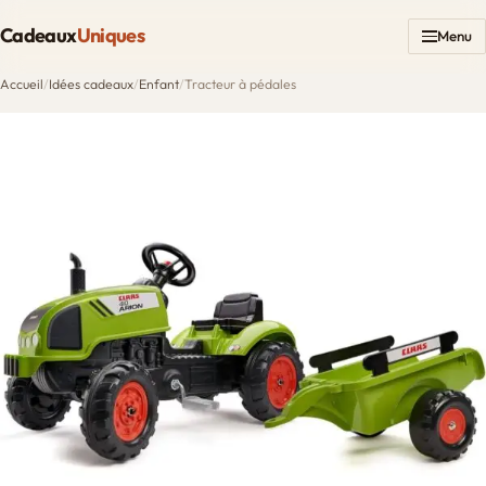
Cadeaux
Uniques
Menu
Accueil
/
Idées cadeaux
/
Enfant
/
Tracteur à pédales