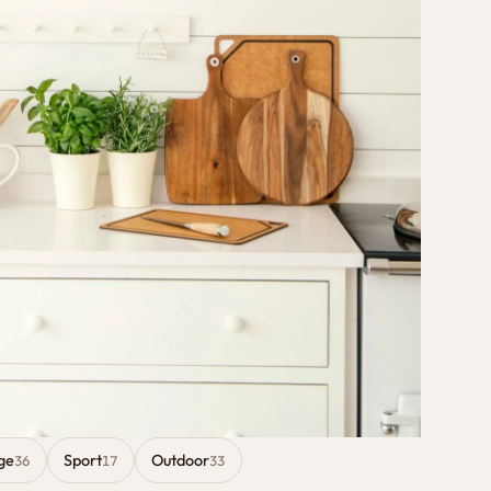
ge
Sport
Outdoor
36
17
33