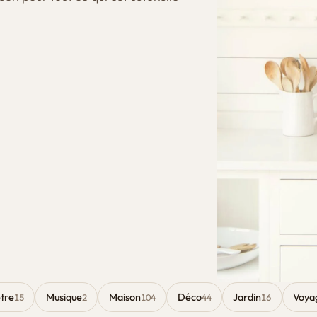
tre
Musique
Maison
Déco
Jardin
Voya
15
2
104
44
16