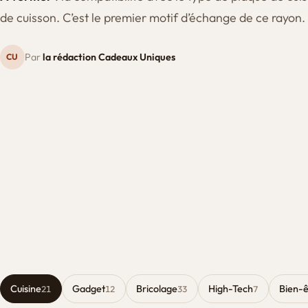
de cuisson. C’est le premier motif d’échange de ce rayon.
Par
la rédaction Cadeaux Uniques
CU
Cuisine
Gadget
Bricolage
High-Tech
Bien-ê
21
12
33
7