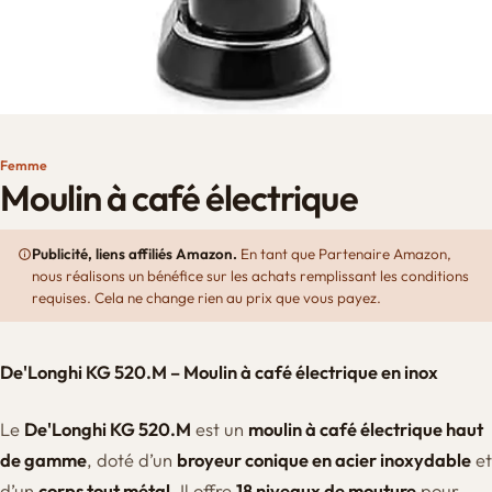
Femme
Moulin à café électrique
Publicité, liens affiliés Amazon.
En tant que Partenaire Amazon,
nous réalisons un bénéfice sur les achats remplissant les conditions
requises. Cela ne change rien au prix que vous payez.
De'Longhi KG 520.M – Moulin à café électrique en inox
Le
De'Longhi KG 520.M
est un
moulin à café électrique haut
de gamme
, doté d’un
broyeur conique en acier inoxydable
et
d’un
corps tout métal
. Il offre
18 niveaux de mouture
pour