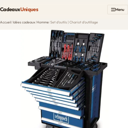
Cadeaux
Uniques
Menu
Accueil
/
Idées cadeaux
/
Homme
/
Set d’outils | Chariot d’outillage