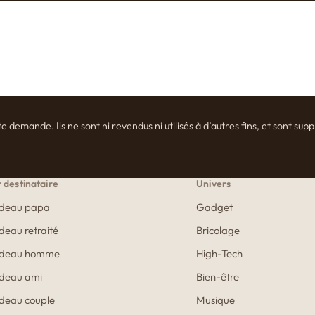
emande. Ils ne sont ni revendus ni utilisés à d’autres fins, et sont supp
 destinataire
Univers
deau papa
Gadget
eau retraité
Bricolage
deau homme
High-Tech
deau ami
Bien-être
deau couple
Musique