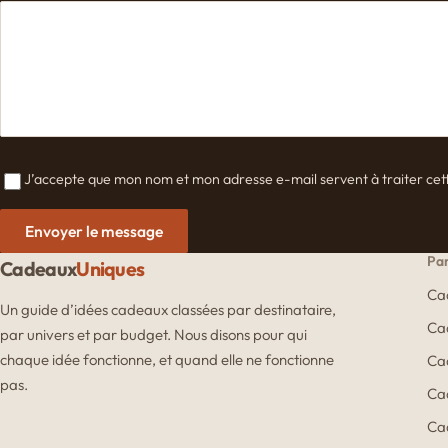
J’accepte que mon nom et mon adresse e-mail servent à traiter cette d
Envoyer le message
Par
Cadeaux
Uniques
Ca
Un guide d’idées cadeaux classées par destinataire,
Cad
par univers et par budget. Nous disons pour qui
chaque idée fonctionne, et quand elle ne fonctionne
Ca
pas.
Ca
Ca