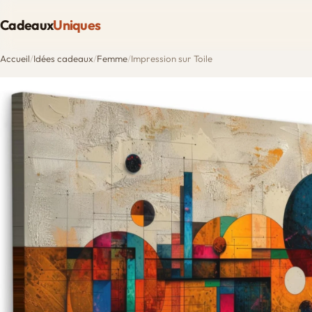
Cadeaux
Uniques
Accueil
/
Idées cadeaux
/
Femme
/
Impression sur Toile