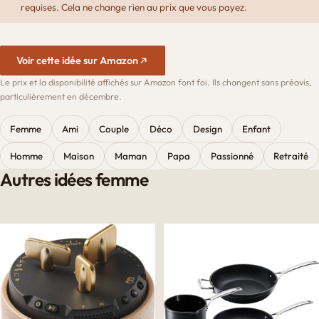
requises. Cela ne change rien au prix que vous payez.
Voir cette idée sur Amazon
Le prix et la disponibilité affichés sur Amazon font foi. Ils changent sans préavis,
particulièrement en décembre.
Femme
Ami
Couple
Déco
Design
Enfant
Homme
Maison
Maman
Papa
Passionné
Retraité
Autres idées femme