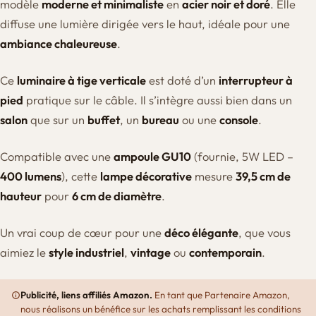
modèle
moderne et minimaliste
en
acier noir et doré
. Elle
diffuse une lumière dirigée vers le haut, idéale pour une
ambiance chaleureuse
.
Ce
luminaire à tige verticale
est doté d’un
interrupteur à
pied
pratique sur le câble. Il s’intègre aussi bien dans un
salon
que sur un
buffet
, un
bureau
ou une
console
.
Compatible avec une
ampoule GU10
(fournie, 5W LED –
400 lumens
), cette
lampe décorative
mesure
39,5 cm de
hauteur
pour
6 cm de diamètre
.
Un vrai coup de cœur pour une
déco élégante
, que vous
aimiez le
style industriel
,
vintage
ou
contemporain
.
Publicité, liens affiliés Amazon.
En tant que Partenaire Amazon,
nous réalisons un bénéfice sur les achats remplissant les conditions